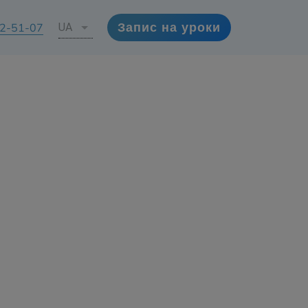
72-51-07
UA
Запис на уроки