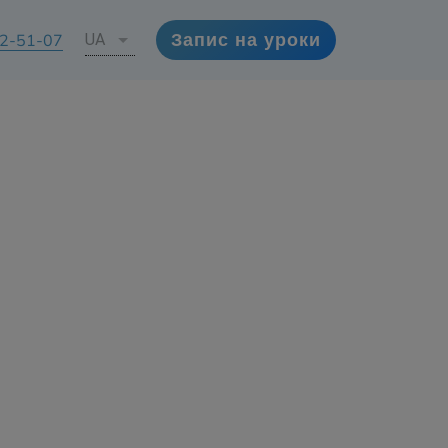
72-51-07
UA
Запис на уроки