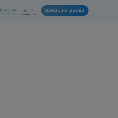
72-51-07
UA
Запис на уроки