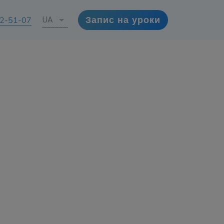
72-51-07
UA
Запис на уроки