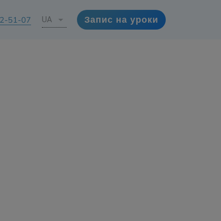
72-51-07
UA
Запис на уроки