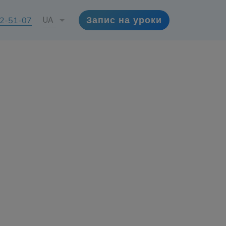
72-51-07
UA
Запис на уроки