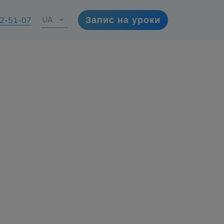
72-51-07
UA
Запис на уроки