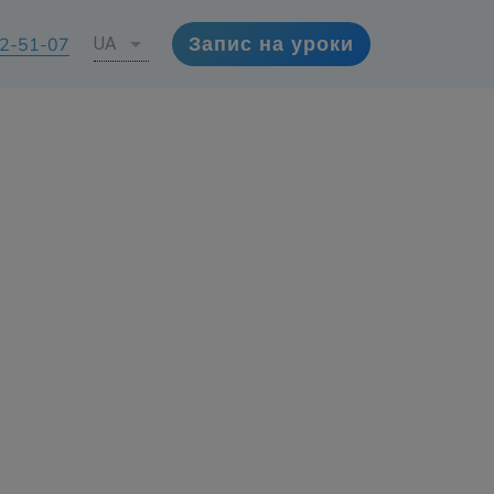
72-51-07
UA
Запис на уроки