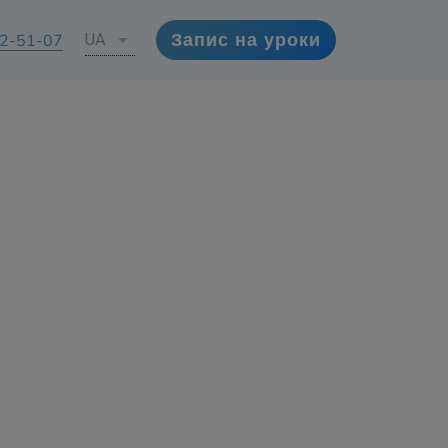
72-51-07
UA
Запис на уроки