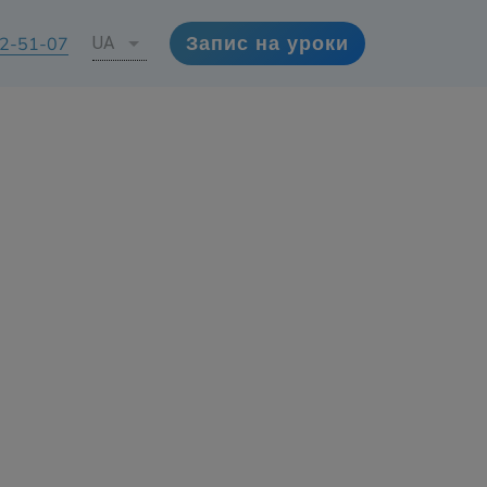
72-51-07
UA
Запис на уроки