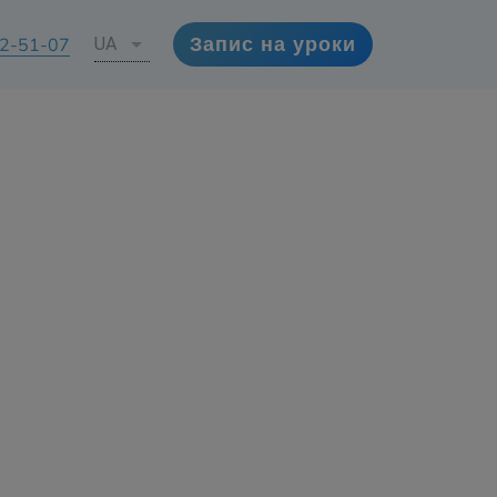
72-51-07
UA
Запис на уроки