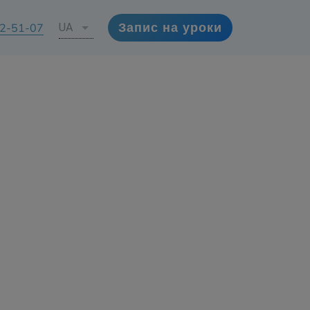
72-51-07
UA
Запис на уроки