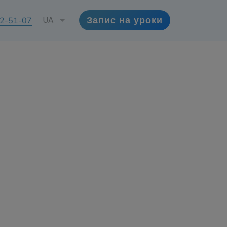
72-51-07
UA
Запис на уроки