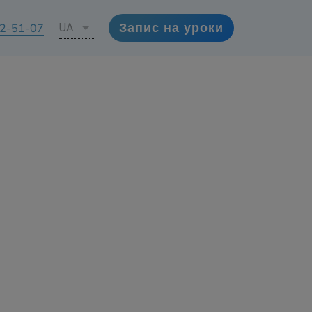
72-51-07
UA
Запис на уроки