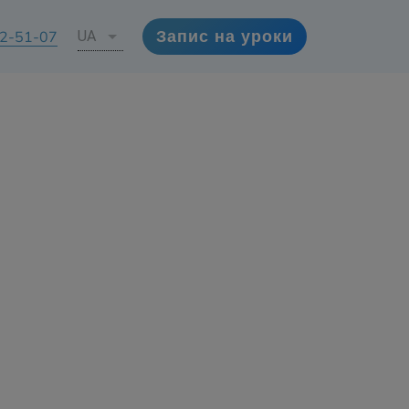
72-51-07
UA
Запис на уроки