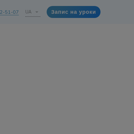
72-51-07
UA
Запис на уроки