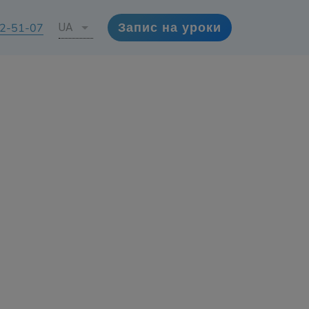
72-51-07
UA
Запис на уроки