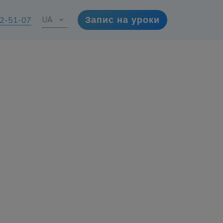
72-51-07
UA
Запис на уроки