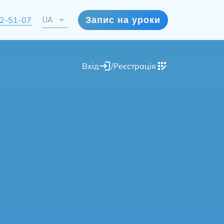
72-51-07
UA
Запис на уроки
Вхід
/
Реєстрація