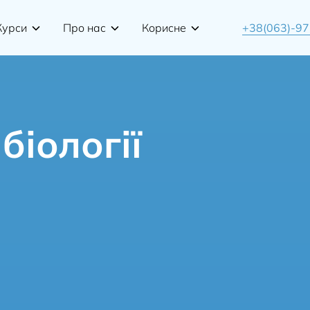
Курси
Про нас
Корисне
+38(063)-9
біології