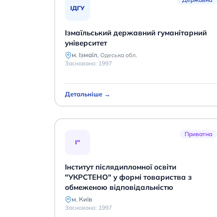
ІДГУ
Ізмаїльський державний гуманітарний
університет
м. Ізмаїл
,
Одеська обл.
Засновано:
1997
Детальніше →
Приватна
І"
Інститут післядипломної освіти
"УКРСТЕНО" у формі товариства з
обмеженою відповідальністю
м. Київ
Засновано:
1997