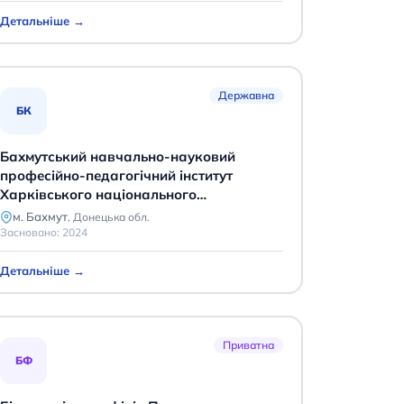
Детальніше →
Державна
БК
Бахмутський навчально-науковий
професійно-педагогічний інститут
Харківського національного
університету імені В. Н. Каразіна
м. Бахмут
,
Донецька обл.
Засновано:
2024
Детальніше →
Приватна
БФ