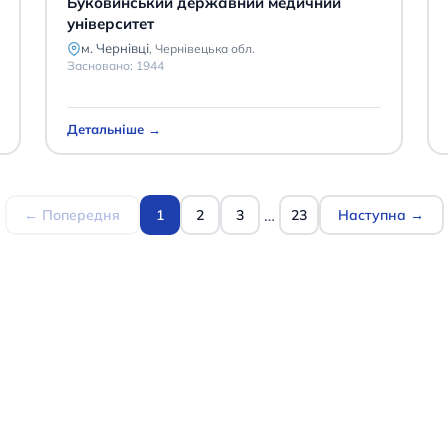
Буковинський державний медичний
університет
м. Чернівці
,
Чернівецька обл.
Засновано:
1944
Детальніше →
…
← Попередня
1
2
3
23
Наступна →