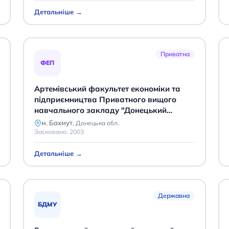
Детальніше →
Приватна
ФЕП
Артемівський факультет економіки та
підприємництва Приватного вищого
навчального закладу "Донецький
університет економіки та права"
м. Бахмут
,
Донецька обл.
Засновано:
2003
Детальніше →
Державна
БДМУ