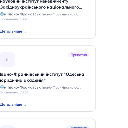
науковий інститут менеджменту
Західноукраїнського національного
університету
м. Івано-Франківськ
,
Івано-Франківська обл.
Засновано:
1997
Детальніше →
Приватна
ІІ
Івано-Франківський інститут "Одеська
юридична академія"
м. Івано-Франківськ
,
Івано-Франківська обл.
Засновано:
2023
Детальніше →
Державна