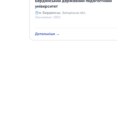
Бердянський державний педагогічний
університет
м. Бердянськ
,
Запорізька обл.
Засновано:
1953
Детальніше →