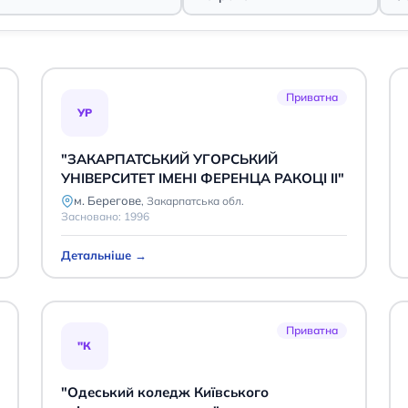
Приватна
УР
"ЗАКАРПАТСЬКИЙ УГОРСЬКИЙ
УНІВЕРСИТЕТ ІМЕНІ ФЕРЕНЦА РАКОЦІ ІІ"
м. Берегове
,
Закарпатська обл.
Засновано:
1996
Детальніше →
Приватна
"К
"Одеський коледж Київського