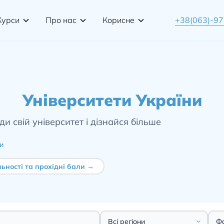
Курси
Про нас
Корисне
+38(063)-9
Університети України
и свій університет і дізнайся більше
и
ьності та прохідні бали →