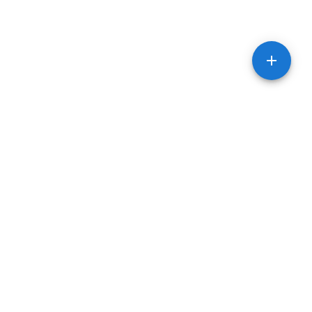
Адреси
метро Лук’янівська Київ,
вул. Коперника 17
метро Осокорки, Київ, вул.
и
Урлівська 16/38
метро Лівобережна Київ,
вул. Раїси Окіпної 4б