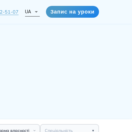
72-51-07
UA
Запис на уроки
Спеціальність
▼