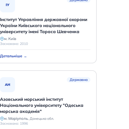
ІУ
Інститут Управління державної охорони
України Київського національного
університету імені Тараса Шевченка
м. Київ
Засновано:
2010
Детальніше →
Державна
АН
Азовський морський інститут
Національного університету "Одеська
морська академія"
м. Маріуполь
,
Донецька обл.
Засновано:
1996