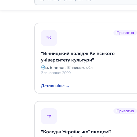
Приватна
"К
"Вінницький коледж Київського
університету культури"
м. Вінниця
,
Вінницька обл.
Засновано:
2000
Детальніше →
Приватна
"У
"Коледж Української академії