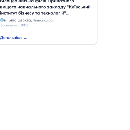
Білоцерківська філія Приватного
вищого навчального закладу "Київський
інститут бізнесу та технологій"
товариство з обмеженою
м. Біла Церква
,
Київська обл.
відповідальністю
Засновано:
2003
Детальніше →