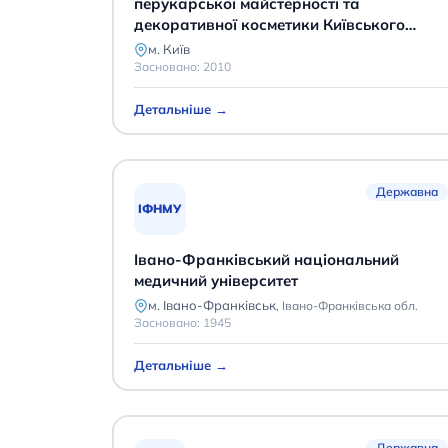
перукарської майстерності та
декоративної косметики Київського
університету культури"
м. Київ
Засновано:
2010
Детальніше →
Державна
ІФНМУ
Івано-Франківський національний
медичний університет
м. Івано-Франківськ
,
Івано-Франківська обл.
Засновано:
1945
Детальніше →
Державна