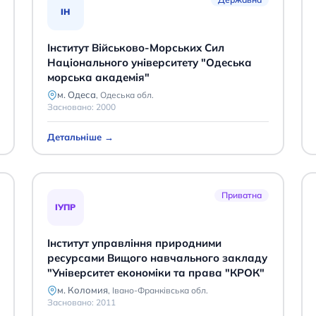
ІН
Інститут Військово-Морських Сил
Національного університету "Одеська
морська академія"
м. Одеса
,
Одеська обл.
Засновано:
2000
Детальніше →
Приватна
ІУПР
Інститут управління природними
ресурсами Вищого навчального закладу
"Університет економіки та права "КРОК"
м. Коломия
,
Івано-Франківська обл.
Засновано:
2011