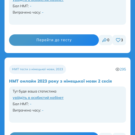
Бал НМТ
:
-
Витрачено часу:
-
3
0
Перейти до тесту
295
НМТ тести з німецької мови
,
2023
НМТ онлайн 2023 року з німецької мови 2 сесія
Тут буде ваша статистика
увійдіть в особистий кабінет
Бал НМТ
:
-
Витрачено часу:
-