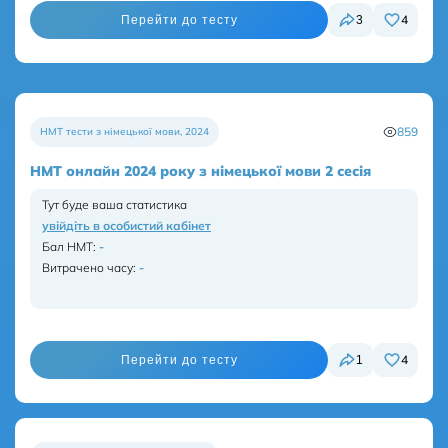
4
3
Перейти до тесту
859
НМТ тести з німецької мови
,
2024
НМТ онлайн 2024 року з німецької мови 2 сесія
Тут буде ваша статистика
увійдіть в особистий кабінет
Бал НМТ
:
-
Витрачено часу:
-
4
1
Перейти до тесту