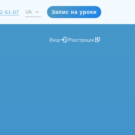
72-51-07
UA
Запис на уроки
Вхід
/
Реєстрація