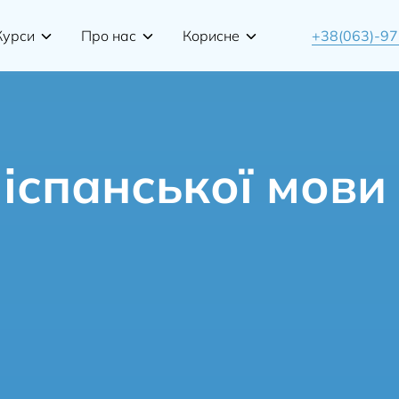
Курси
Про нас
Корисне
+38(063)-9
 іспанської мови