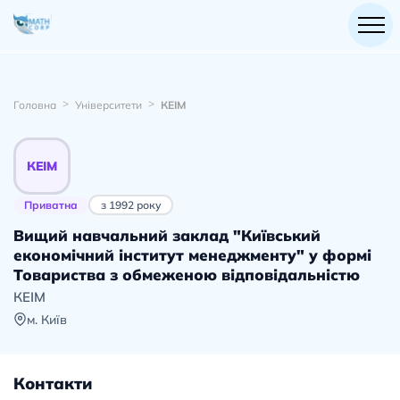
Головна
Університети
КЕІМ
КЕІМ
Приватна
з
1992
року
Вищий навчальний заклад "Київський
економічний інститут менеджменту" у формі
Товариства з обмеженою відповідальністю
КЕІМ
м. Київ
Контакти