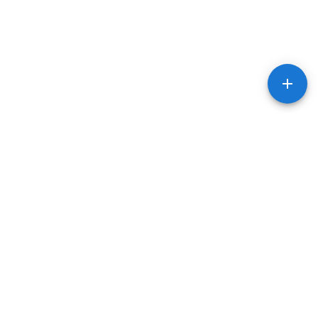
Тести
Послуги
НМТ тест з
Репетитори фізики
математики
Репетитори
НМТ тест з фізики
математики
НМТ тест з української
Репетитори
мови
української мови
НМТ тест з англійської
мови
НМТ тест з історії
України