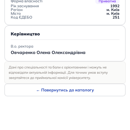
Форма власності
Приватна
Рік заснування
1992
Регіон
м. Київ
Місто
м. Київ
Код ЄДЕБО
251
Керівництво
В.о. ректора
Овчаренко Олена Олександрівна
Дані про спеціальності та бали є орієнтовними і можуть не
відповідати актуальній інформації. Для точних умов вступу
звертайтеся до приймальної комісії університету.
← Повернутись до каталогу