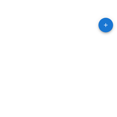
Тести
Послуги
НМТ тест з
Репетитори фізики
математики
Репетитори
НМТ тест з фізики
математики
НМТ тест з української
Репетитори
мови
української мови
НМТ тест з англійської
мови
НМТ тест з історії
України
НМТ тест з біології