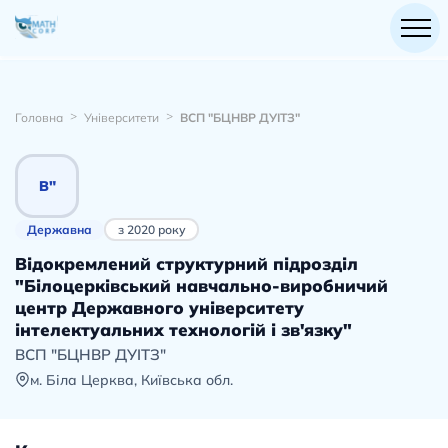
Головна
Університети
ВСП "БЦНВР ДУІТЗ"
В"
Державна
з
2020
року
Відокремлений структурний підрозділ
"Білоцерківський навчально-виробничий
центр Державного університету
інтелектуальних технологій і зв'язку"
ВСП "БЦНВР ДУІТЗ"
м. Біла Церква
, Київська обл.